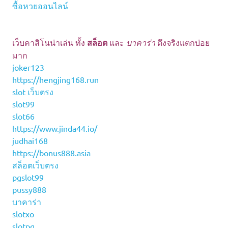
ซื้อหวยออนไลน์
เว็บคาสิโนน่าเล่น ทั้ง
สล็อต
และ
บาคาร่า
ตึงจริงแตกบ่อย
มาก
joker123
https://hengjing168.run
slot เว็บตรง
slot99
slot66
https://www.jinda44.io/
judhai168
https://bonus888.asia
สล็อตเว็บตรง
pgslot99
pussy888
บาคาร่า
slotxo
slotpg