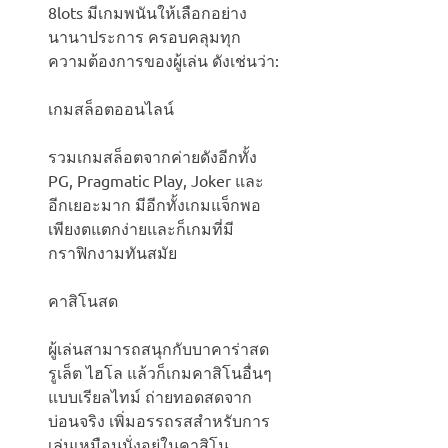
8lots มีเกมพนันให้เลือกอย่าง
นานาประการ ครอบคลุมทุก
ความต้องการของผู้เล่น ดังเช่นว่า:
เกมสล็อตออนไลน์
รวมเกมสล็อตจากค่ายดังอีกทั้ง
PG, Pragmatic Play, Joker และ
อีกเยอะมาก มีอีกทั้งเกมแจ็กพอ
เพียงตแตกง่ายและก็เกมที่มี
กราฟิกงามทันสมัย
คาสิโนสด
ผู้เล่นสามารถสนุกกับบาคาร่าสด
รูเล็ต ไฮโล แล้วก็เกมคาสิโนอื่นๆ
แบบเรียลไทม์ ถ่ายทอดสดจาก
บ่อนจริง เพิ่มอรรถรสสำหรับการ
เล่นเหมือนนั่งอยู่ในคาสิโน