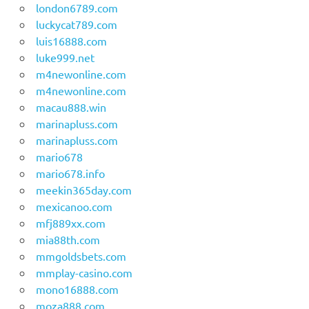
london6789.com
luckycat789.com
luis16888.com
luke999.net
m4newonline.com
m4newonline.com
macau888.win
marinapluss.com
marinapluss.com
mario678
mario678.info
meekin365day.com
mexicanoo.com
mfj889xx.com
mia88th.com
mmgoldsbets.com
mmplay-casino.com
mono16888.com
moza888.com