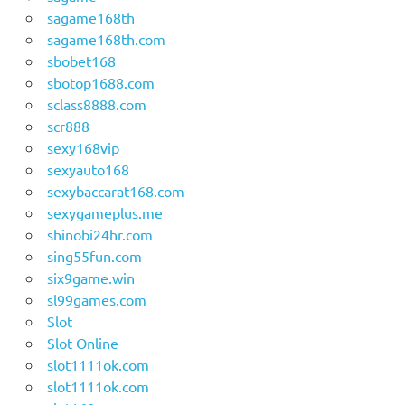
sagame168th
sagame168th.com
sbobet168
sbotop1688.com
sclass8888.com
scr888
sexy168vip
sexyauto168
sexybaccarat168.com
sexygameplus.me
shinobi24hr.com
sing55fun.com
six9game.win
sl99games.com
Slot
Slot Online
slot1111ok.com
slot1111ok.com