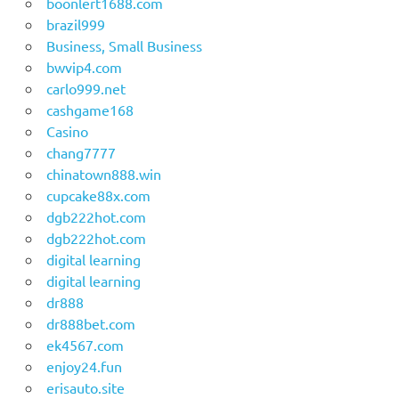
boonlert1688.com
brazil999
Business, Small Business
bwvip4.com
carlo999.net
cashgame168
Casino
chang7777
chinatown888.win
cupcake88x.com
dgb222hot.com
dgb222hot.com
digital learning
digital learning
dr888
dr888bet.com
ek4567.com
enjoy24.fun
erisauto.site