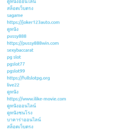
ดูหนังออนไลน์
สล็อตเว็บตรง
sagame
https://joker123auto.com
ดูหนัง
pussy888
https://pussy888win.com
sexybaccarat
pg slot
pgslot77
pgslot99
https://fullslotpg.org
live22
ดูหนัง
https://www.ilike-movie.com
ดูหนังออนไลน์
ดูหนังชนโรง
บาคาร่าออนไลน์
สล็อตเว็บตรง