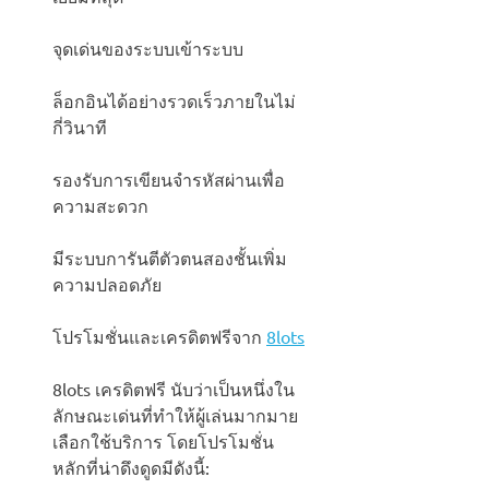
จุดเด่นของระบบเข้าระบบ
ล็อกอินได้อย่างรวดเร็วภายในไม่
กี่วินาที
รองรับการเขียนจำรหัสผ่านเพื่อ
ความสะดวก
มีระบบการันตีตัวตนสองชั้นเพิ่ม
ความปลอดภัย
โปรโมชั่นและเครดิตฟรีจาก
8lots
8lots เครดิตฟรี นับว่าเป็นหนึ่งใน
ลักษณะเด่นที่ทำให้ผู้เล่นมากมาย
เลือกใช้บริการ โดยโปรโมชั่น
หลักที่น่าดึงดูดมีดังนี้: