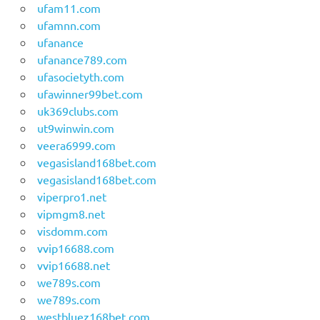
ufam11.com
ufamnn.com
ufanance
ufanance789.com
ufasocietyth.com
ufawinner99bet.com
uk369clubs.com
ut9winwin.com
veera6999.com
vegasisland168bet.com
vegasisland168bet.com
viperpro1.net
vipmgm8.net
visdomm.com
vvip16688.com
vvip16688.net
we789s.com
we789s.com
westbluez168bet.com