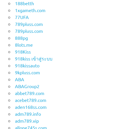
188betth
1xgameth.com
77UFA
789pluss.com
789pluss.com
888pg
8lots.me
918Kiss
918kiss เข้าสู่ระบบ
918kissauto
9kpluss.com
ABA
ABAGroup2
abbet789.com
acebet789.com
aden168ss.com
adm789.info
adm789.vip
allone745s.com