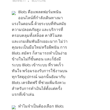
BENNETT
8LOTS.ME
สงบ
8lots คือแพลตฟอร์มพนัน
ออนไลน์ที่กำลังเดินทางมา
แรงในตอนนี้ ด้วยระบบที่ทันสมัย
ความปลอดภัยสูง และบริการที่
ครอบคลุมทั้งสล็อต คาสิโนสด
และเกมเดิมพันอีกเยอะมาก ไม่ว่า
คุณจะเป็นมือใหม่หรือผีพนัน การ
8lots สมัคร ก็สามารถทำเป็นง่าย
ข้างในไม่กี่ขั้นตอน และก็ยังมี
ระบบ 8lots เข้าระบบ ที่รวดเร็ว
ทันใจ พร้อมรองรับการใช้งานบน
ทุกวัสดุอุปกรณ์ นอกนั้นยังมากับ
8lots เครดิตฟรี ที่ช่วยเพิ่มจังหวะ
สำหรับการทำเงินได้ตั้งแต่ครั้ง
แรกที่เข้าเล่น
ทำไมจำเป็นต้องเลือก 8lots