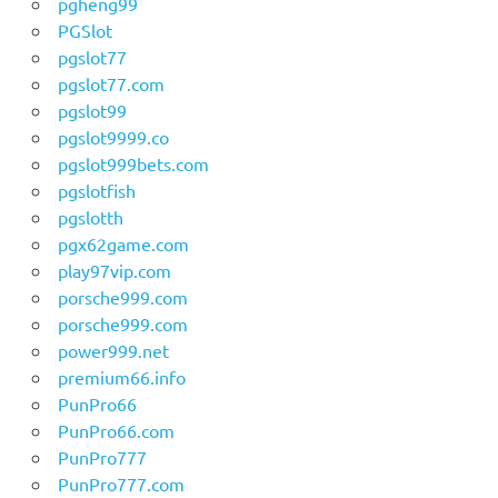
pgheng99
PGSlot
pgslot77
pgslot77.com
pgslot99
pgslot9999.co
pgslot999bets.com
pgslotfish
pgslotth
pgx62game.com
play97vip.com
porsche999.com
porsche999.com
power999.net
premium66.info
PunPro66
PunPro66.com
PunPro777
PunPro777.com