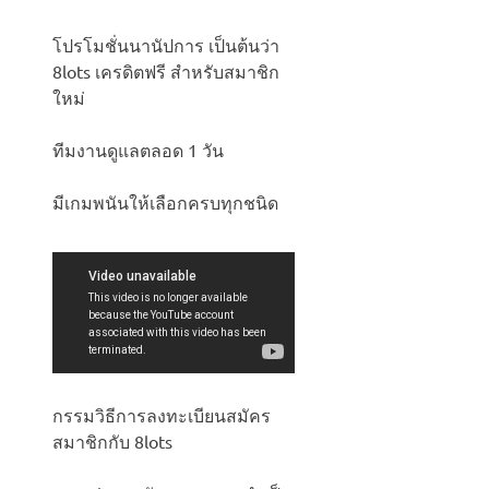
โปรโมชั่นนานัปการ เป็นต้นว่า
8lots เครดิตฟรี สำหรับสมาชิก
ใหม่
ทีมงานดูแลตลอด 1 วัน
มีเกมพนันให้เลือกครบทุกชนิด
กรรมวิธีการลงทะเบียนสมัคร
สมาชิกกับ 8lots