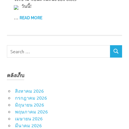
วันนี้!
…
READ MORE
Search
SEARCH
for:
คลังเก็บ
สิงหาคม 2026
กรกฎาคม 2026
มิถุนายน 2026
พฤษภาคม 2026
เมษายน 2026
มีนาคม 2026