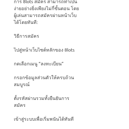
การ 8lots สมัคร สามารถทำเป็น
ง่ายอย่างยิ่งเพียงไม่กี่ขั้นตอน โดย
ผู้เล่นสามารถสมัครผ่านหน้าเว็บ
ได้โดยทันที:
วิธีการสมัคร
ไปสู่หน้าเว็บไซต์หลักของ 8lots
กดเลือกเมนู “ลงทะเบียน”
กรอกข้อมูลส่วนตัวให้ครบถ้วน
สมบูรณ์
ตั้งรหัสผ่านรวมทั้งยืนยันการ
สมัคร
เข้าสู่ระบบเพื่อเริ่มพนันได้ทันที