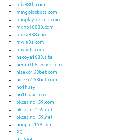
mia88th.com
mmgoldsbets.com
mmplay-casino.com
mono16888.com
moza888.com
mwin9s.com
mwin9s.com
nakoya1688.site
nemo168casino.com
niseko168bet.com
niseko168bet.com
no1huay
no1huay.com
okcasino159.com
okcasino159.net
okcasino159.net
onoplus168.com
PG
PG Slot