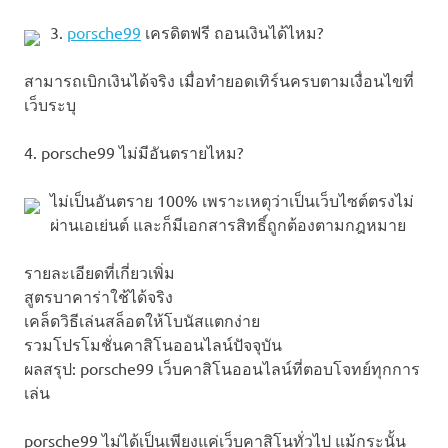
3.
porsche99
เครดิตฟรี ถอนเงินได้ไหม?
สามารถเบิกเงินได้จริง เมื่อทำยอดเทิร์นครบตามเงื่อนไขที่
เว็บระบุ
4. porsche99 ไม่มีอันตรายไหม?
ไม่เป็นอันตราย 100% เพราะเหตุว่าเป็นเว็บไซต์ตรงไม่
ผ่านเอเย่นต์ และก็มีเอกสารสิทธิ์ถูกต้องตามกฎหมาย
รายละเอียดที่เกี่ยวเพิ่ม
สูตรบาคาร่าใช้ได้จริง
เคล็ดวิธีเล่นสล็อตให้โบนัสแตกง่าย
รวมโปรโมชั่นคาสิโนออนไลน์ปัจจุบัน
ผลสรุป: porsche99 เว็บคาสิโนออนไลน์ที่ตอบโจทย์ทุกการ
เล่น
porsche99 ไม่ได้เป็นเพียงแค่เว็บคาสิโนทั่วไป แม้กระนั้น