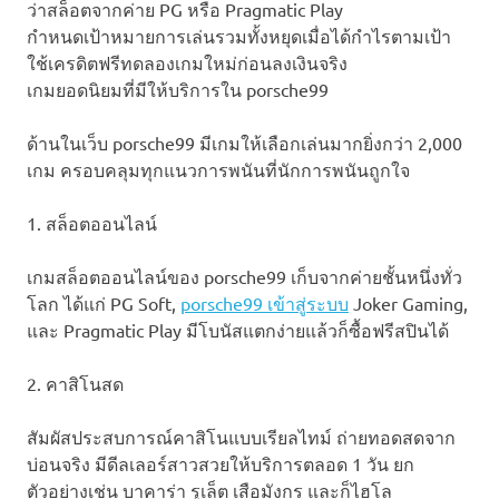
ว่าสล็อตจากค่าย PG หรือ Pragmatic Play
กำหนดเป้าหมายการเล่นรวมทั้งหยุดเมื่อได้กำไรตามเป้า
ใช้เครดิตฟรีทดลองเกมใหม่ก่อนลงเงินจริง
เกมยอดนิยมที่มีให้บริการใน porsche99
ด้านในเว็บ porsche99 มีเกมให้เลือกเล่นมากยิ่งกว่า 2,000
เกม ครอบคลุมทุกแนวการพนันที่นักการพนันถูกใจ
1. สล็อตออนไลน์
เกมสล็อตออนไลน์ของ porsche99 เก็บจากค่ายชั้นหนึ่งทั่ว
โลก ได้แก่ PG Soft,
porsche99 เข้าสู่ระบบ
Joker Gaming,
และ Pragmatic Play มีโบนัสแตกง่ายแล้วก็ซื้อฟรีสปินได้
2. คาสิโนสด
สัมผัสประสบการณ์คาสิโนแบบเรียลไทม์ ถ่ายทอดสดจาก
บ่อนจริง มีดีลเลอร์สาวสวยให้บริการตลอด 1 วัน ยก
ตัวอย่างเช่น บาคาร่า รูเล็ต เสือมังกร และก็ไฮโล