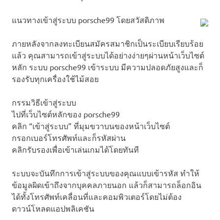
แนวทางเข้าสู่ระบบ porsche99 โดยสวัสดิภาพ
ภายหลังจากลงทะเบียนสมัครสมาชิกเป็นระเบียบเรียบร้อย
แล้ว คุณสามารถเข้าสู่ระบบได้อย่างง่ายๆผ่านหน้าเว็บไซต์
หลัก ระบบ porsche99 เข้าระบบ มีความปลอดภัยสูงและก็
รองรับทุกเครื่องใช้ไม้สอย
กรรมวิธีเข้าสู่ระบบ
ไปที่เว็บไซต์หลักของ porsche99
คลิก “เข้าสู่ระบบ” ที่มุมขวาบนของหน้าเว็บไซต์
กรอกเบอร์โทรศัพท์และก็รหัสผ่าน
คลิกรับรองเพื่อเข้าเล่นเกมได้โดยทันที
ระบบจะบันทึกการเข้าสู่ระบบของคุณแบบเข้ารหัส ทำให้
ข้อมูลผิดเข้าถึงจากบุคคลภายนอก แล้วก็สามารถล็อกอิน
ได้ทั้งโทรศัพท์เคลื่อนที่และคอมพิวเตอร์โดยไม่ต้อง
ดาวน์โหลดแอปพลิเคชัน