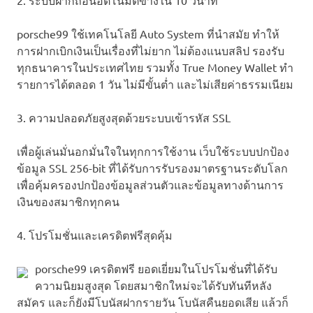
porsche99 ใช้เทคโนโลยี Auto System ที่นำสมัย ทำให้
การฝากเบิกเงินเป็นเรื่องที่ไม่ยาก ไม่ต้องแนบสลิป รองรับ
ทุกธนาคารในประเทศไทย รวมทั้ง True Money Wallet ทำ
รายการได้ตลอด 1 วัน ไม่มีขั้นต่ำ และไม่เสียค่าธรรมเนียม
3. ความปลอดภัยสูงสุดด้วยระบบเข้ารหัส SSL
เพื่อผู้เล่นมั่นอกมั่นใจในทุกการใช้งาน เว็บใช้ระบบปกป้อง
ข้อมูล SSL 256-bit ที่ได้รับการรับรองมาตรฐานระดับโลก
เพื่อคุ้มครองปกป้องข้อมูลส่วนตัวและข้อมูลทางด้านการ
เงินของสมาชิกทุกคน
4. โปรโมชั่นและเครดิตฟรีสุดคุ้ม
porsche99 เครดิตฟรี ยอดเยี่ยมในโปรโมชั่นที่ได้รับ
ความนิยมสูงสุด โดยสมาชิกใหม่จะได้รับทันทีหลัง
สมัคร และก็ยังมีโบนัสฝากรายวัน โบนัสคืนยอดเสีย แล้วก็