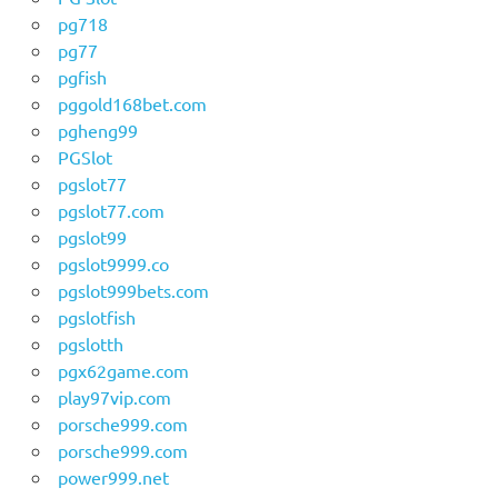
pg718
pg77
pgfish
pggold168bet.com
pgheng99
PGSlot
pgslot77
pgslot77.com
pgslot99
pgslot9999.co
pgslot999bets.com
pgslotfish
pgslotth
pgx62game.com
play97vip.com
porsche999.com
porsche999.com
power999.net