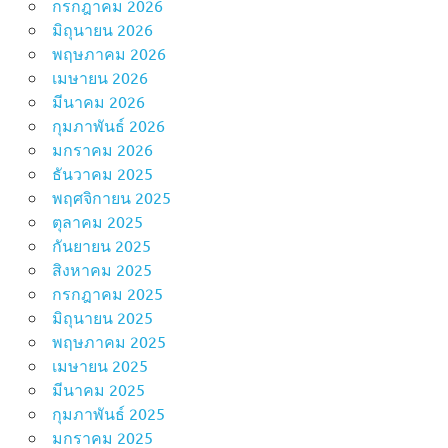
กรกฎาคม 2026
มิถุนายน 2026
พฤษภาคม 2026
เมษายน 2026
มีนาคม 2026
กุมภาพันธ์ 2026
มกราคม 2026
ธันวาคม 2025
พฤศจิกายน 2025
ตุลาคม 2025
กันยายน 2025
สิงหาคม 2025
กรกฎาคม 2025
มิถุนายน 2025
พฤษภาคม 2025
เมษายน 2025
มีนาคม 2025
กุมภาพันธ์ 2025
มกราคม 2025