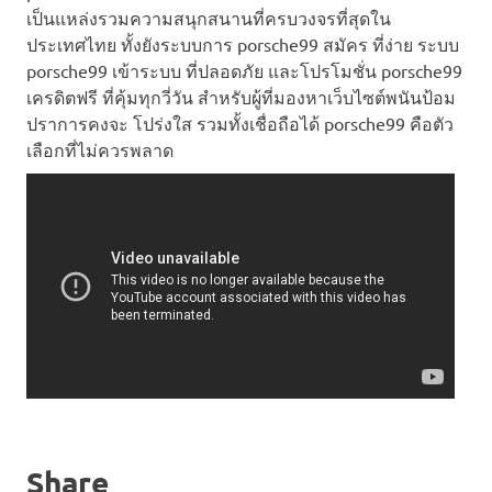
เป็นแหล่งรวมความสนุกสนานที่ครบวงจรที่สุดใน
ประเทศไทย ทั้งยังระบบการ porsche99 สมัคร ที่ง่าย ระบบ
porsche99 เข้าระบบ ที่ปลอดภัย และโปรโมชั่น porsche99
เครดิตฟรี ที่คุ้มทุกวี่วัน สำหรับผู้ที่มองหาเว็บไซต์พนันป้อม
ปราการคงจะ โปร่งใส รวมทั้งเชื่อถือได้ porsche99 คือตัว
เลือกที่ไม่ควรพลาด
Share