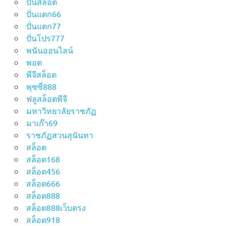
ปั่นสล็อต
ปั่นแตก66
ปั่นแตก77
ปั่นโปร777
พนันออนไลน์
พอต
พีจีสล็อต
พุซซี่888
ฟลูสล็อตพีจี
มหาวิทยาลัยราชภัฏ
มาเก๊า69
ราชภัฏสวนสุนันทา
สล็อต
สล็อต168
สล็อต456
สล็อต666
สล็อต888
สล็อต888เว็บตรง
สล็อต918