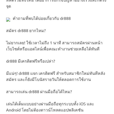
จุด
คำถามที่พบได้บ่อยเกี่ยวกับ dr888
สมัคร dr888 ยากไหม?
ไม่ยากเลย! ใช้เวลาไม่ถึง 1 นาที สามารถสมัครผ่านหน้า
เว็บไซต์หรือแอดไลน์เพื่อคณะทำงานช่วยเหลือได้ทันที
dr888 มีเครดิตฟรีหรือเปล่า?
มีแน่ๆ! dr888 แจก เครดิตฟรี สำหรับสมาชิกใหม่ทันทีหลัง
สมัคร และก็ยังมีโบนัสรายวันให้ตลอดการใช้งาน
สามารถเล่น dr888 ผ่านมือถือได้ไหม?
เล่นได้เต็มแบบอย่างผ่านมือถือทุกระบบทั้ง iOS และ
Android โดยไม่ต้องดาวน์โหลดแอปพลิเคชัน