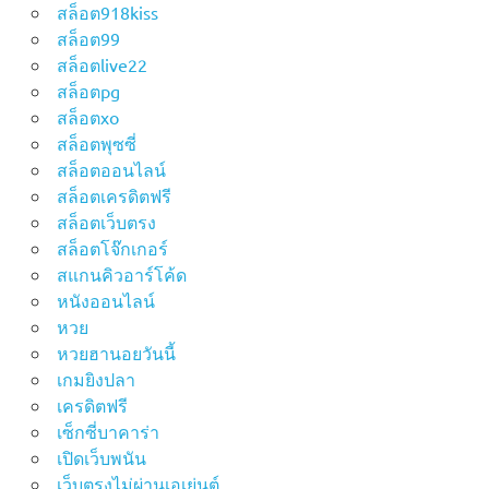
สล็อต918kiss
สล็อต99
สล็อตlive22
สล็อตpg
สล็อตxo
สล็อตพุซซี่
สล็อตออนไลน์
สล็อตเครดิตฟรี
สล็อตเว็บตรง
สล็อตโจ๊กเกอร์
สแกนคิวอาร์โค้ด
หนังออนไลน์
หวย
หวยฮานอยวันนี้
เกมยิงปลา
เครดิตฟรี
เซ็กซี่บาคาร่า
เปิดเว็บพนัน
เว็บตรงไม่ผ่านเอเย่นต์