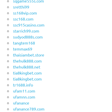
sqgame555s.com
sretthi99
ss168vip.com
ssc168.com
ssc915casino.com
starrich99.com
sudyod888s.com
tangtem168
temmax69
thaisiambet.store
thehulk888.com
thehulk888.net
tia8kingbet.com
tia8kingbet.com
tr1688.info
ufam11.com
ufamnn.com
ufanance
ufanance789.com