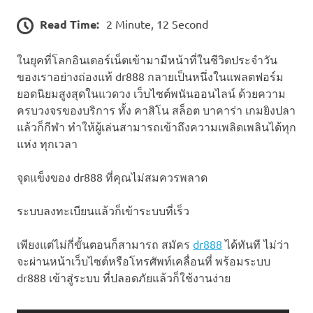
สงบ
Read Time:
2 Minute, 12 Second
ในยุคที่โลกอินเตอร์เน็ตเข้ามามีหน้าที่ในชีวิตประจำวัน
ของเราอย่างถ่องแท้ dr888 กลายเป็นหนึ่งในแพลตฟอร์ม
ยอดนิยมสูงสุดในแวดวง เว็บไซต์พนันออนไลน์ ด้วยความ
ครบวงจรของบริการ ทั้ง คาสิโน สล็อต บาคาร่า เกมยิงปลา
แล้วก็กีฬา ทำให้ผู้เล่นสามารถเข้าถึงความเพลิดเพลินได้ทุก
แห่ง ทุกเวลา
จุดแข็งของ dr888 ที่คุณไม่สมควรพลาด
ระบบลงทะเบียนแล้วก็เข้าระบบที่เร็ว
เพียงแต่ไม่กี่ขั้นตอนก็สามารถ สมัคร
dr888
ได้ทันที ไม่ว่า
จะผ่านหน้าเว็บไซต์หรือโทรศัพท์เคลื่อนที่ พร้อมระบบ
dr888 เข้าสู่ระบบ ที่ปลอดภัยแล้วก็ใช้งานง่าย