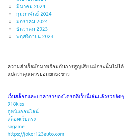
มีนาคม 2024
กุมภาพันธ์ 2024
มกราคม 2024
ธันวาคม 2023
พฤศจิกายน 2023
ความสำเร็จมักมาพร้อมกับการสูญเสีย แม้กระนั้นไม่ได้
แปลว่าคุณควรยอมยกธงขาว
เว็บสล็อตและบาคาร่าของโครตดีเว็บนี้เล่นแล้วรวยจัดๆ
918kiss
ดูหนังออนไลน์
สล็อตเว็บตรง
sagame
https://joker123auto.com