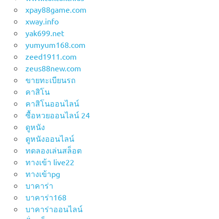
xpay88game.com
xway.info
yak699.net
yumyum168.com
zeed1911.com
zeus88new.com
ขายทะเบียนรถ
คาสิโน
คาสิโนออนไลน์
ซื้อหวยออนไลน์ 24
ดูหนัง
ดูหนังออนไลน์
ทดลองเล่นสล็อต
ทางเข้า live22
ทางเข้าpg
บาคาร่า
บาคาร่า168
บาคาร่าออนไลน์