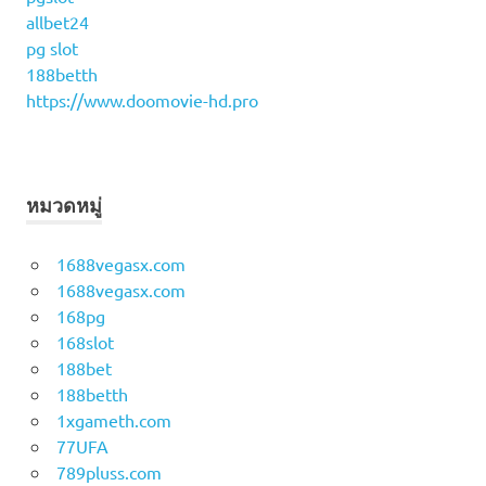
allbet24
pg slot
188betth
https://www.doomovie-hd.pro
หมวดหมู่
1688vegasx.com
1688vegasx.com
168pg
168slot
188bet
188betth
1xgameth.com
77UFA
789pluss.com