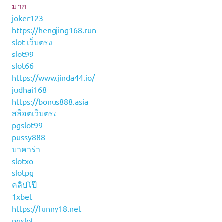
มาก
joker123
https://hengjing168.run
slot เว็บตรง
slot99
slot66
https://www.jinda44.io/
judhai168
https://bonus888.asia
สล็อตเว็บตรง
pgslot99
pussy888
บาคาร่า
slotxo
slotpg
คลิปโป๊
1xbet
https://funny18.net
pgslot