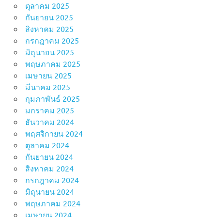
ตุลาคม 2025
กันยายน 2025
สิงหาคม 2025
กรกฎาคม 2025
มิถุนายน 2025
พฤษภาคม 2025
เมษายน 2025
มีนาคม 2025
กุมภาพันธ์ 2025
มกราคม 2025
ธันวาคม 2024
พฤศจิกายน 2024
ตุลาคม 2024
กันยายน 2024
สิงหาคม 2024
กรกฎาคม 2024
มิถุนายน 2024
พฤษภาคม 2024
เมษายน 2024