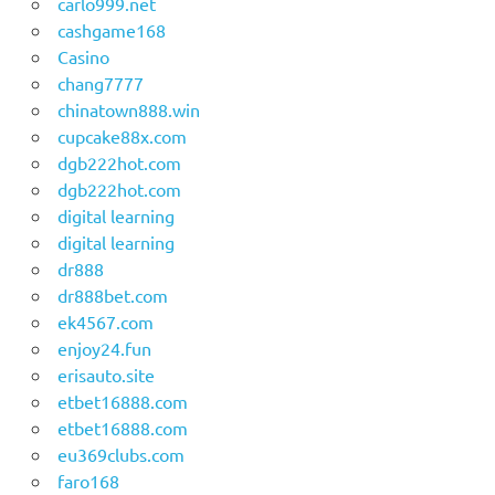
carlo999.net
cashgame168
Casino
chang7777
chinatown888.win
cupcake88x.com
dgb222hot.com
dgb222hot.com
digital learning
digital learning
dr888
dr888bet.com
ek4567.com
enjoy24.fun
erisauto.site
etbet16888.com
etbet16888.com
eu369clubs.com
faro168