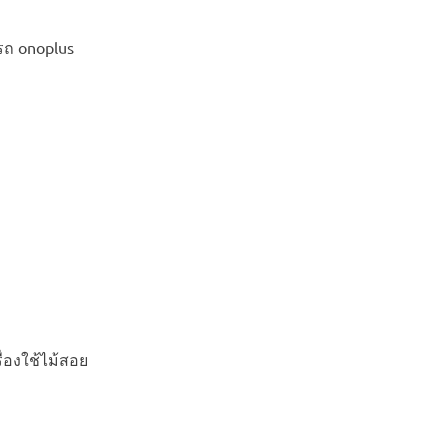
ารถ onoplus
ื่องใช้ไม้สอย