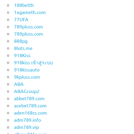
188betth
1xgameth.com
77UFA
789pluss.com
789pluss.com
888pg
8lots.me
918Kiss
918kiss เข้าสู่ระบบ
918kissauto
9kpluss.com
ABA
ABAGroup2
abbet789.com
acebet789.com
aden168ss.com
adm789.info
adm789.vip
allone745s.com