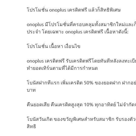
โปรโมชั่น onoplus เครดิตฟรี แล้วก็สิทธิพิเศษ
onoplus มีโปรโมชั่นที่ครอบคลุมทั้งสมาชิกใหม่และ
ประจำ โดยเฉพาะ onoplus เครดิตฟรี เนื้อหาดังนี้:
โปรโมชั่น เนื้อหา เงื่อนไข
onoplus เครดิตฟรี รับเครดิตฟรีโดยทันทีหลังลงทะเบ
ทำยอดเทิร์นตามที่ได้มีการกำหนด
โบนัสฝากทีแรก เพิ่มเครดิต 50% ของยอดฝาก ฝากอย่
บาท
คืนยอดเสีย คืนเครดิตสูงสุด 10% ทุกอาทิตย์ ไม่จำกัด
โบนัสวันเกิด ของขวัญพิเศษสำหรับสมาชิก รับรองตั
สิทธิ