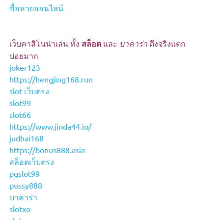
ซื้อหวยออนไลน์
เว็บคาสิโนน่าเล่น ทั้ง
สล็อต
และ
บาคาร่า
ตึงจริงแตก
บ่อยมาก
joker123
https://hengjing168.run
slot เว็บตรง
slot99
slot66
https://www.jinda44.io/
judhai168
https://bonus888.asia
สล็อตเว็บตรง
pgslot99
pussy888
บาคาร่า
slotxo