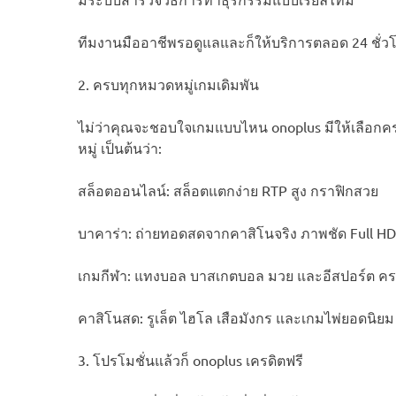
ทีมงานมืออาชีพรอดูแลและก็ให้บริการตลอด 24 ชั่ว
2. ครบทุกหมวดหมู่เกมเดิมพัน
ไม่ว่าคุณจะชอบใจเกมแบบไหน onoplus มีให้เลือก
หมู่ เป็นต้นว่า:
สล็อตออนไลน์: สล็อตแตกง่าย RTP สูง กราฟิกสวย
บาคาร่า: ถ่ายทอดสดจากคาสิโนจริง ภาพชัด Full HD
เกมกีฬา: แทงบอล บาสเกตบอล มวย และอีสปอร์ต คร
คาสิโนสด: รูเล็ต ไฮโล เสือมังกร และเกมไพ่ยอดนิยม
3. โปรโมชั่นแล้วก็ onoplus เครดิตฟรี