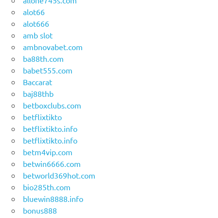
alot66
alot666
amb slot
ambnovabet.com
ba88th.com
babet555.com
Baccarat
baj88thb
betboxclubs.com
betflixtikto
betflixtikto.info
betflixtikto.info
betm4vip.com
betwin6666.com
betworld369hot.com
bio285th.com
bluewin8888.info
bonus888