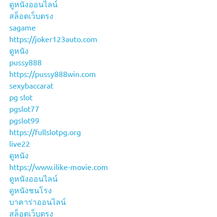
ดูหนังออนไลน์
สล็อตเว็บตรง
sagame
https://joker123auto.com
ดูหนัง
pussy888
https://pussy888win.com
sexybaccarat
pg slot
pgslot77
pgslot99
https://fullslotpg.org
live22
ดูหนัง
https://www.ilike-movie.com
ดูหนังออนไลน์
ดูหนังชนโรง
บาคาร่าออนไลน์
สล็อตเว็บตรง