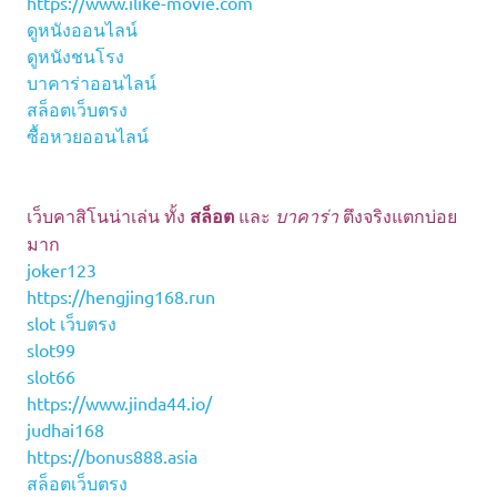
https://www.ilike-movie.com
ดูหนังออนไลน์
ดูหนังชนโรง
บาคาร่าออนไลน์
สล็อตเว็บตรง
ซื้อหวยออนไลน์
เว็บคาสิโนน่าเล่น ทั้ง
สล็อต
และ
บาคาร่า
ตึงจริงแตกบ่อย
มาก
joker123
https://hengjing168.run
slot เว็บตรง
slot99
slot66
https://www.jinda44.io/
judhai168
https://bonus888.asia
สล็อตเว็บตรง