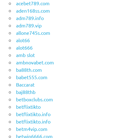
acebet789.com
aden168ss.com
adm789.info
adm789.vip
allone745s.com
alot66
alot666
amb slot
ambnovabet.com
ba88th.com
babet555.com
Baccarat
baj88thb
betboxclubs.com
betflixtikto
betflixtikto.info
betflixtikto.info
betm4vip.com
betwin6666.com