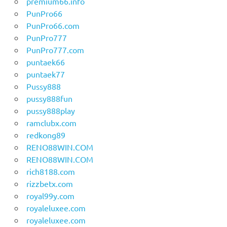
premium66.info
PunPro66
PunPro66.com
PunPro777
PunPro777.com
puntaek66
puntaek77
Pussy888
pussy888fun
pussy888play
ramclubx.com
redkong89
RENO88WIN.COM
RENO88WIN.COM
rich8188.com
rizzbetx.com
royal99y.com
royaleluxee.com
royaleluxee.com