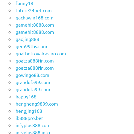
funny18
future24bet.com
gachawin168.com
gamehit8888.com
gamehit8888.com
gaojing888
gem99ths.com
goatbetroyalcasino.com
goatza888fin.com
goatza888fin.com
gowingo88.com
grandufa99.com
grandufa99.com
happy168
hengheng9899.com
hengjing168
ib888pro.bet
infyplus888.com
infyplus888.info