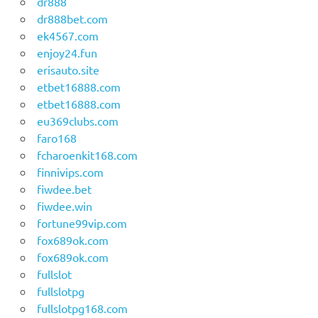
dr888
dr888bet.com
ek4567.com
enjoy24.fun
erisauto.site
etbet16888.com
etbet16888.com
eu369clubs.com
faro168
fcharoenkit168.com
finnivips.com
fiwdee.bet
fiwdee.win
fortune99vip.com
fox689ok.com
fox689ok.com
fullslot
fullslotpg
fullslotpg168.com