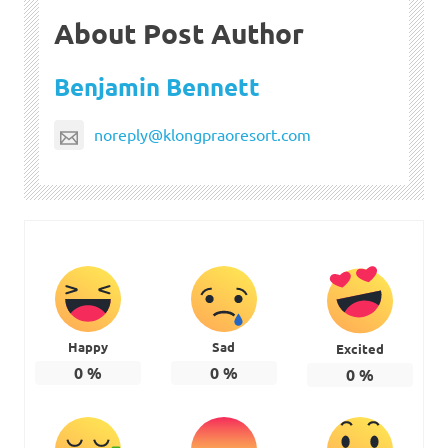
About Post Author
Benjamin Bennett
noreply@klongpraoresort.com
Happy
Sad
Excited
0
%
0
%
0
%