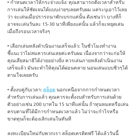
• กำหนดเวลาให้กระจ่างแจ้ง: คุณสามารถตั้งเวลาสำหรับ
การเล่นให้ชัดเจนได้แบบง่ายๆเลยครับผม แค่ระบุเอาไว้เลย
ว่า จะเล่นเมื่อปรารถนาพักเบรกแค่นั้น ดังเช่นว่า บางทีก็
อาจจะเล่นวันละ 15-30 นาทีเพียงแค่นั้น แล้วก็จะหยุดเล่น
เมื่อถึงรอบเวลาจริงๆ
• เลือกเล่นหลังดำเนินงานเสร็จแล้ว: ในชั่วโมงทำงาน
ชี้แนะว่าไม่สมควรเล่นเลยค่ะครับผม เนื่องจากว่าจะก่อให้
คุณเสียสมาธิได้ง่ายอย่างยิ่ง ควรเล่นภายหลังดำเนินงาน
เสร็จแล้ว มันจะทำให้คุณได้ผ่อนคลาย นอนเล่นแบบชิวๆได้
ตามใจเลยครับ
• ตั้งงบคู่กับเวลา:
สล็อต
นอกเหนือจากการกำหนดเวลา
สำหรับการเล่นแล้ว คุณควรจะตั้งงบสำหรับการเล่นด้วย
ตัวอย่างเช่น 200 บาทใน 15 นาทีแค่นั้น ถ้าทุนหมดหรือเล่น
ครบตามที่ได้มีการกำหนดเวลาแล้ว ไม่ว่าจะกำไรหรือ
ขาดทุนก็จะต้องเลิกเล่นในทันที
ลงทะเบียนใหม่กับพวกเรา สล็อตเครดิตฟรี ได้แล้ววันนี้